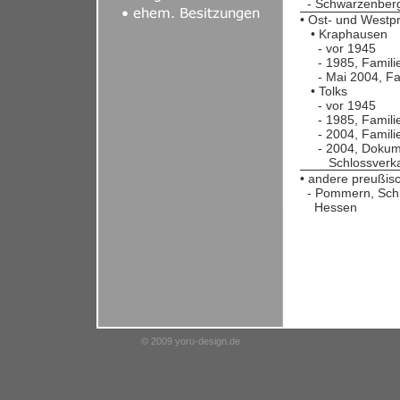
- Schwarzenber
• Ost- und Westp
• Kraphausen
- vor 1945
- 1985, Familie
- Mai 2004, Fam
• Tolks
- vor 1945
- 1985, Familie
- 2004, Familie
- 2004, Dokumen
Schlossverka
• andere preußis
- Pommern, Schle
Hessen
© 2009 yoru-design.de